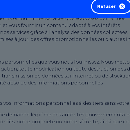
Refuser
 sont utilisées dans les buts suivants :
ts et fournir les services que vous avez demandés.
r et vous fournir un contenu adapté à vos intérêts.
nos services grâce à l'analyse des données collectées.
es à jour, des offres promotionnelles ou d'autres inf
s personnelles que vous nous fournissez. Nous metto
ulgation, toute modification ou toute destruction des
transmission de données sur Internet ou de stockage 
ité absolue des informations personnelles
vos informations personnelles à des tiers sans votre
une demande légitime des autorités gouvernementales
roits, notre propriété ou notre sécurité, ainsi que ceu