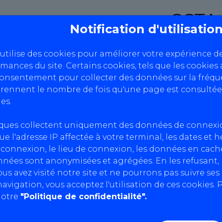
CCTA 
Notification d'utilisati
 utilise des cookies pour améliorer votre expérience d
rmances du site. Certains cookies, tels que les cookies 
consentement pour collecter des données sur la fréque
ennent le nombre de fois qu'une page est consultée
a manière dont AutoBilan-Systems collecte, utilise et
es.
iques collectent uniquement des données de connexi
ue l'adresse IP affectée à votre terminal, les dates et 
s collecter les informations personnelles suivantes
connexion, le lieu de connexion, les données en cache
adresse e-mail et votre numéro de téléphone, lorsque 
nnées sont anonymisées et agrégées. En les refusant
otre pays de résidence et votre langue préférée.
us avez visité notre site et ne pourrons pas suivre se
 adresse IP, le type de navigateur que vous utilisez, le
avigation, vous acceptez l'utilisation de ces cookies. P
notre
"Politique de confidentialité".