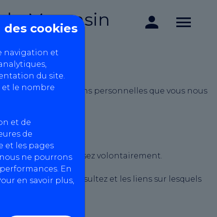
du Marensin
on des cookies
e navigation et
analytiques,
ntation du site.
 et le nombre
 protège les informations personnelles que vous nous
on et de
heures de
 et les pages
vous nous les fournissez volontairement.
, nous ne pourrons
s performances. En
s pages que vous consultez et les liens sur lesquels
our en savoir plus,