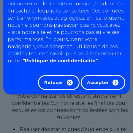
déconnexion, le lieu de connexion, les données
27 avril 2016 dit « Règlement général sur la
en cache et les pages consultées. Ces données
protection des données » (ou « RGDP »). Cette
sont anonymisées et agrégées. En les refusant,
politique décrit la manière dont AutoBilan-
nous ne pourrons pas savoir quand vous avez
Systems s’engage à collecter, utiliser et
visité notre site et ne pourrons pas suivre ses
protéger vos données personnelles.
performances. En poursuivant votre
Pourquoi vos données sont-elles
navigation, vous acceptez l'utilisation de ces
collectées ?
cookies. Pour en savoir plus, veuillez consulter
AutoBilan-Systems s’engage à traiter vos
notre
"Politique de confidentialité".
données personnelles dans le strict respect de
ces finalités, et n’entend en aucun cas les
utiliser à d’autres fins. Vos données servent
Refuser
Accepter
uniquement à des fins légitimes portées à
votre connaissance et restent strictement
confidentielles. Sur notre site, les finalités pour
lesquelles vos données sont collectées sont les
suivantes :
Réaliser des statistiques d’audience du site