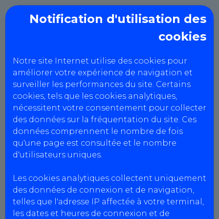
Notification d'utilisation des
cookies
CCTA du Marensin
Notre site Internet utilise des cookies pour
Politique RGPD
améliorer votre expérience de navigation et
surveiller les performances du site. Certains
cookies, tels que les cookies analytiques,
nécessitent votre consentement pour collecter
DONNÉES PERSONNELLES
des données sur la fréquentation du site. Ces
Politique de confidentialité
données comprennent le nombre de fois
qu'une page est consultée et le nombre
AutoBilan-Systems s’engage à ce que la
d'utilisateurs uniques.
collecte et le traitement de vos données
personnelles effectués à partir du site soient
Les cookies analytiques collectent uniquement
conformes à la loi n° 78-17 du 6 janvier 1978
des données de connexion et de navigation,
modifiée, relative à l’informatique, aux fichiers
telles que l'adresse IP affectée à votre terminal,
et aux libertés (dite « Loi Informatique et
les dates et heures de connexion et de
Libertés ») et du Règlement (UE) n° 2016/679 du