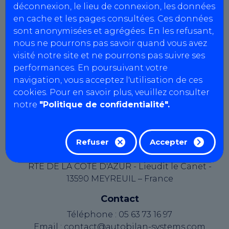
déconnexion, le lieu de connexion, les données
Agrément : L040Z182
en cache et les pages consultées. Ces données
SIRET : 945 134 047 00014
sont anonymisées et agrégées. En les refusant,
N° intracommunautaire :
nous ne pourrons pas savoir quand vous avez
FR03945134047
visité notre site et ne pourrons pas suivre ses
Capital social : 1000 €
performances. En poursuivant votre
navigation, vous acceptez l'utilisation de ces
Le présent site web est édité par AutoBilan-
cookies. Pour en savoir plus, veuillez consulter
Systems, une société par actions simplifiée au
notre
"Politique de confidentialité".
capital de 19362,00 euros, immatriculée au
Registre du Commerce et des Sociétés d'Aix-en-
Provence sous le numéro B 334 821 097.
Refuser
Accepter
Éditeur du site
RTE DE LA COTE D'AZUR - Lieudit le Canet -
13590 MEYREUIL – France
Contact
Téléphone : 05 63 73 16 97
Email : contact@autobilan-systems.com