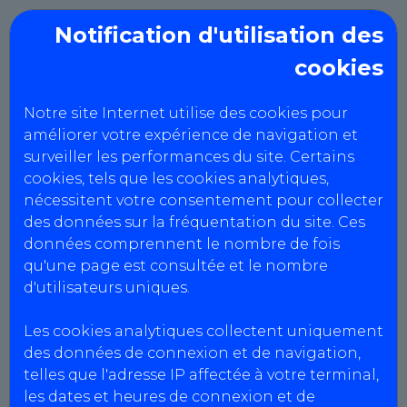
Notification d'utilisation des
cookies
CCTA du Marensin
Notre site Internet utilise des cookies pour
Mentions Légales
améliorer votre expérience de navigation et
surveiller les performances du site. Certains
cookies, tels que les cookies analytiques,
nécessitent votre consentement pour collecter
Informations centres
des données sur la fréquentation du site. Ces
CCTA DU MARENSIN
données comprennent le nombre de fois
Agrément : S040Z181
qu'une page est consultée et le nombre
SIRET : 945 134 047 00014
d'utilisateurs uniques.
N° intracommunautaire :
FR03945134047
Les cookies analytiques collectent uniquement
Capital social : 1000 €
des données de connexion et de navigation,
telles que l'adresse IP affectée à votre terminal,
les dates et heures de connexion et de
CCTA DU MARENSIN